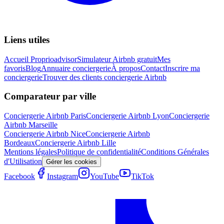
Liens utiles
Accueil Proprioadvisor
Simulateur Airbnb gratuit
Mes
favoris
Blog
Annuaire conciergerie
À propos
Contact
Inscrire ma
conciergerie
Trouver des clients conciergerie Airbnb
Comparateur par ville
Conciergerie Airbnb
Paris
Conciergerie Airbnb
Lyon
Conciergerie
Airbnb
Marseille
Conciergerie Airbnb
Nice
Conciergerie Airbnb
Bordeaux
Conciergerie Airbnb
Lille
Mentions légales
Politique de confidentialité
Conditions Générales
d'Utilisation
Gérer les cookies
Facebook
Instagram
YouTube
TikTok