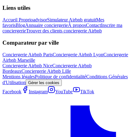
Liens utiles
Accueil Proprioadvisor
Simulateur Airbnb gratuit
Mes
favoris
Blog
Annuaire conciergerie
À propos
Contact
Inscrire ma
conciergerie
Trouver des clients conciergerie Airbnb
Comparateur par ville
Conciergerie Airbnb
Paris
Conciergerie Airbnb
Lyon
Conciergerie
Airbnb
Marseille
Conciergerie Airbnb
Nice
Conciergerie Airbnb
Bordeaux
Conciergerie Airbnb
Lille
Mentions légales
Politique de confidentialité
Conditions Générales
d'Utilisation
Gérer les cookies
Facebook
Instagram
YouTube
TikTok