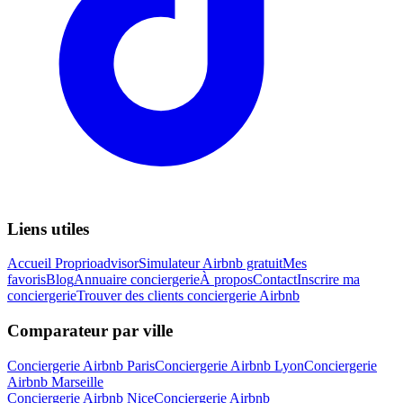
Liens utiles
Accueil Proprioadvisor
Simulateur Airbnb gratuit
Mes
favoris
Blog
Annuaire conciergerie
À propos
Contact
Inscrire ma
conciergerie
Trouver des clients conciergerie Airbnb
Comparateur par ville
Conciergerie Airbnb
Paris
Conciergerie Airbnb
Lyon
Conciergerie
Airbnb
Marseille
Conciergerie Airbnb
Nice
Conciergerie Airbnb