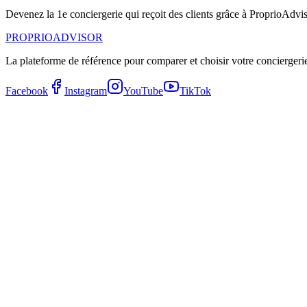
Devenez la
1
e
conciergerie qui reçoit des clients grâce à ProprioAdvi
PROPRIOADVISOR
La plateforme de référence pour comparer et choisir votre conciergerie 
Facebook
Instagram
YouTube
TikTok