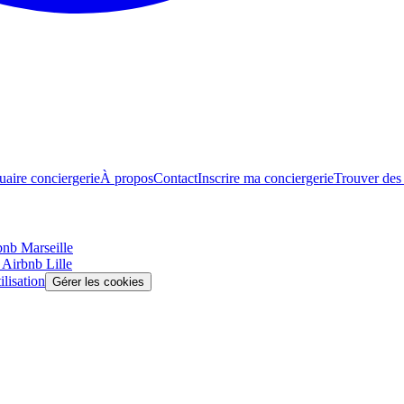
aire conciergerie
À propos
Contact
Inscrire ma conciergerie
Trouver des 
rbnb
Marseille
e Airbnb
Lille
lisation
Gérer les cookies