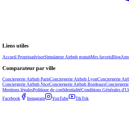
Liens utiles
Accueil Proprioadvisor
Simulateur Airbnb gratuit
Mes favoris
Blog
Annu
Comparateur par ville
Conciergerie Airbnb
Paris
Conciergerie Airbnb
Lyon
Conciergerie Ai
Conciergerie Airbnb
Nice
Conciergerie Airbnb
Bordeaux
Conciergeri
Mentions légales
Politique de confidentialité
Conditions Générales d'Uti
Facebook
Instagram
YouTube
TikTok