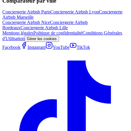
Comparateur par ville
Conciergerie Airbnb
Paris
Conciergerie Airbnb
Lyon
Conciergerie
Airbnb
Marseille
Conciergerie Airbnb
Nice
Conciergerie Airbnb
Bordeaux
Conciergerie Airbnb
Lille
Mentions légales
Politique de confidentialité
Conditions Générales
d'Utilisation
Gérer les cookies
Facebook
Instagram
YouTube
TikTok