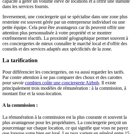
capacité à gérer un volume élevé de locations et à offrir une stabilité
dans les services fournis.
Inversement, une conciergerie qui se spécialise dans une zone plus
restreinte est souvent gérée par un entrepreneur individuel ou une
petite équipe. Cela peut être avantageux car ils peuvent offrir une
attention plus personnalisée à votre propriété et se montrer
extrêmement réactifs. La proximité géographique permet souvent à
ces conciergeries de mieux connaître le marché local et d'offrir des
conseils et des services adaptés aux spécificités de la zone.
La tarification
Pour différencier les conciergeries, on va aussi regarder les tarifs.
Par contre attention à ne pas comparer des choux et des carottes
pour savoir
combien coûte une conciergerie Airbnb
. Il existe
principalement trois modèles de rémunération : à la commission, à
montant fixe et la sous-location.
A la commission :
La rémunération à la commission est la plus courante et souvent la
plus avantageuse pour les propriétaires. La conciergerie perçoit un
pourcentage sur chaque location, ce qui signifie que vous ne payez
que lorsque votre bien est loué. Les taux varient en général entre 15