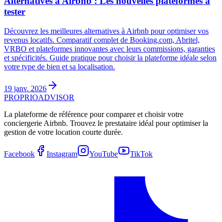
Alternatives à Airbnb : Les nouvelles plateformes à
tester
Découvrez les meilleures alternatives à Airbnb pour optimiser vos
revenus locatifs. Comparatif complet de Booking.com, Abritel,
VRBO et plateformes innovantes avec leurs commissions, garanties
et spécificités. Guide pratique pour choisir la plateforme idéale selon
votre type de bien et sa localisation.
19 janv. 2026
PROPRIOADVISOR
La plateforme de référence pour comparer et choisir votre
conciergerie Airbnb. Trouvez le prestataire idéal pour optimiser la
gestion de votre location courte durée.
Facebook
Instagram
YouTube
TikTok