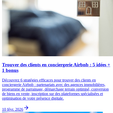
Trouver des clients en conciergerie Airbnb : 5 idées +
1 bonus
Découvrez 6 stratégies efficaces pour trouver des clients en
conciergerie Airbnb : partenariats avec des agences immobilières,
programme de parrainage, démarchage terrain optimisé, conversion
de biens en vente, inscription sur des plateformes spécialisées et
optimisation de votre présence digitale.
10 févr. 2026